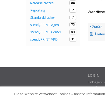
86
Release Notes
2
Reporting
War dieser
7
Standarddrucker
75
steadyPRINT Agent
Zurück
84
steadyPRINT Center
Änderung
31
steadyPRINT VPD
LOGIN
Einloggen /
erstellen
Diese Website verwendet Cookies – nähere Informatione