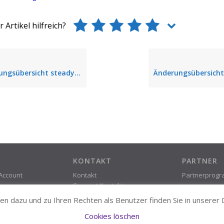
 Artikel hilfreich?
sübersicht steadyPRINT 5.2.2
KONTAKT
PARTNER
 Account
Kontakt
Partnerprog
Support-Kontakt
Impressum &
n dazu und zu Ihren Rechten als Benutzer finden Sie in unserer
Datenschutz
Cookies löschen