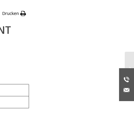
Drucken
NT
En
Se