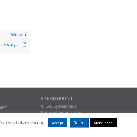
Weiter
Änderungsübersicht steadyPRINT 5.2
STEADYPRINT
© K-iS Systemhaus
ramm
Unternehmensgruppe
 Datenschutzerklärung.
Reject
Accept
Mehr lesen.