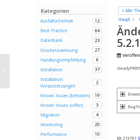
Kategorien
< Alle T
Haupt
12
Ausfallsicherheit
Änd
64
Best Practice
5.2.
23
Datenbank
27
Druckerzuweisung
Veröffent
6
Handlungsempfehlung
steadyPRINT
37
Installation
Umzug der Datenbank
Installation:
2
Voraussetzungen
Erwei
19
Known Issues (behoben)
3
Known Issues (offen)
Bug Fi
4
Migration
20
Monitoring
10
Performance
ID
: 21379 |
S