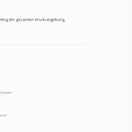
orting der gesamten Druckumgebung,
nheiten
uren