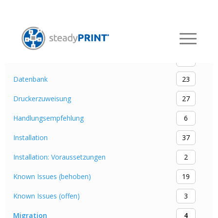
Kategorien
Ausfallsicherheit
12
Best Practice
64
Datenbank
23
Druckerzuweisung
27
Handlungsempfehlung
6
Installation
37
Installation: Voraussetzungen
2
Known Issues (behoben)
19
Known Issues (offen)
3
Migration
4