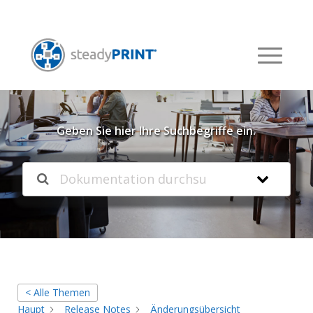
Willkommen in unserer
Knowledgebase
Geben Sie hier Ihre Suchbegriffe ein.
< Alle Themen
Haupt
Release Notes
Änderungsübersicht