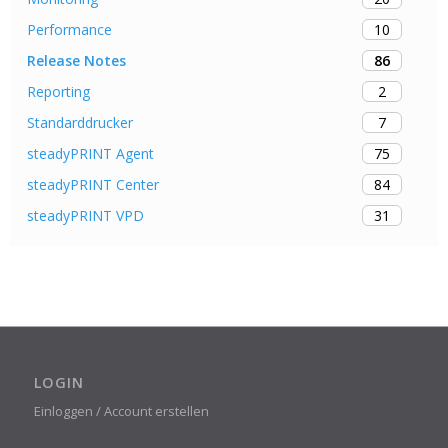
10
Performance
86
Release Notes
2
Reporting
7
Standarddrucker
75
steadyPRINT Agent
84
steadyPRINT Center
31
steadyPRINT VPD
LOGIN
Einloggen / Account erstellen