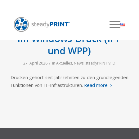
Der Paradigmenwechsel
im Windows-Druck (IPP
und WPP)
/
27. April 2026
in
Aktuelles
,
News
,
steadyPRINT VPD
Drucken gehört seit Jahrzehnten zu den grundlegenden
Funktionen von IT-Infrastrukturen.
Read more