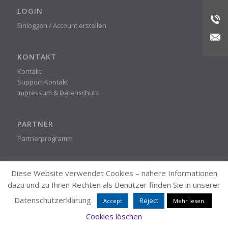
LOGIN
Einloggen / Account erstellen
KONTAKT
Kontakt
Support-Kontakt
Impressum & Datenschutz
PARTNER
Partnerprogramm
STEADYPRINT
Diese Website verwendet Cookies – nähere Informationen
© K-iS Systemhaus Unternehmensgruppe
dazu und zu Ihren Rechten als Benutzer finden Sie in unserer
Datenschutzerklärung.
Reject
Accept
Mehr lesen.
Cookies löschen