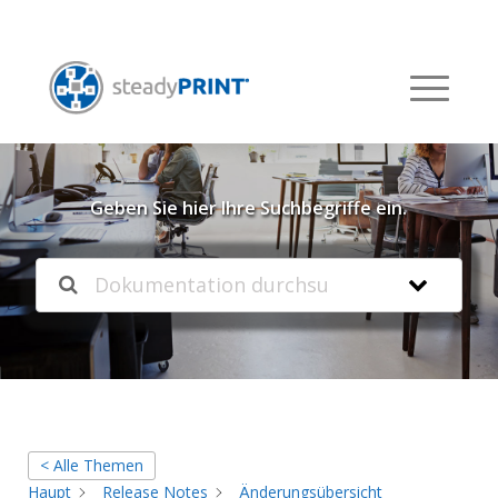
Willkommen in unserer
Knowledgebase
Geben Sie hier Ihre Suchbegriffe ein.
< Alle Themen
Haupt
Release Notes
Änderungsübersicht