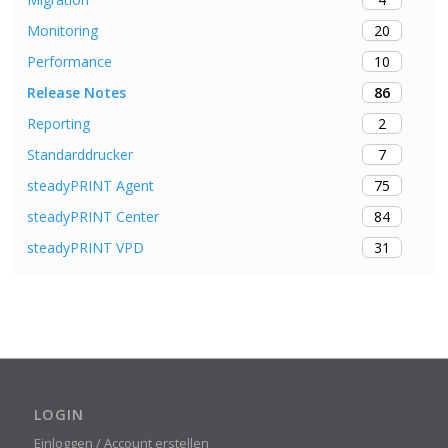
20
Monitoring
10
Performance
86
Release Notes
2
Reporting
7
Standarddrucker
75
steadyPRINT Agent
84
steadyPRINT Center
31
steadyPRINT VPD
LOGIN
Einloggen / Account erstellen