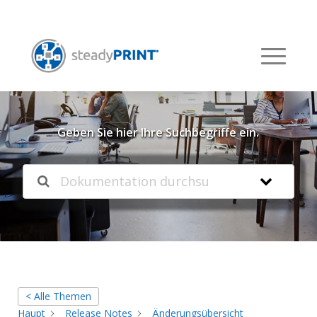
Willkommen in unserer
Knowledgebase
Geben Sie hier Ihre Suchbegriffe ein.
< Alle Themen
Haupt
Release Notes
Änderungsübersicht