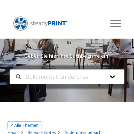
Willkommen in unserer
Knowledgebase
Geben Sie hier Ihre Suchbegriffe ein.
< Alle Themen
Haupt
Release Notes
Änderungsübersicht