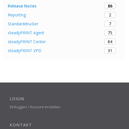
86
Release Notes
2
Reporting
7
Standarddrucker
75
steadyPRINT Agent
84
steadyPRINT Center
31
steadyPRINT VPD
LOGIN
Einloggen / Account erstellen
KONTAKT