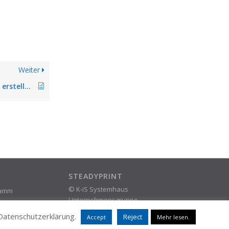
Weiter
Berechtigungen neu erstellter Rollen im Center werden nicht übernommen
STEADYPRINT
© K-iS Systemhaus
ramm
Unternehmensgruppe
 Datenschutzerklärung.
Reject
Accept
Mehr lesen.