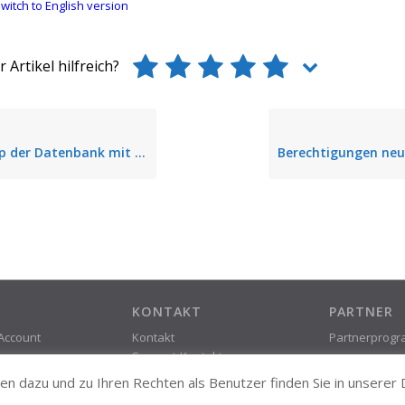
witch to English version
 Artikel hilfreich?
atenbank mit steadyPRINT Center schlägt fehl
KONTAKT
PARTNER
 Account
Kontakt
Partnerprog
Support-Kontakt
Impressum &
n dazu und zu Ihren Rechten als Benutzer finden Sie in unserer
Datenschutz