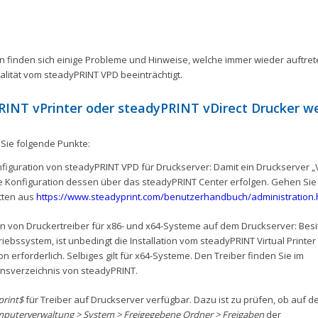
n finden sich einige Probleme und Hinweise, welche immer wieder auftrete
alität vom steadyPRINT VPD beeinträchtigt.
RINT vPrinter oder steadyPRINT vDirect Drucker w
 Sie folgende Punkte:
figuration von steadyPRINT VPD für Druckserver: Damit ein Druckserver „V
 Konfiguration dessen über das steadyPRINT Center erfolgen. Gehen Sie
tten aus
https://www.steadyprint.com/benutzerhandbuch/administration
ion von Druckertreiber für x86- und x64-Systeme auf dem Druckserver: Besitz
riebssystem, ist unbedingt die Installation vom steadyPRINT Virtual Printer 
n erforderlich. Selbiges gilt für x64-Systeme. Den Treiber finden Sie im
ionsverzeichnis von steadyPRINT.
print$
für Treiber auf Druckserver verfügbar. Dazu ist zu prüfen, ob auf 
puterverwaltung > System > Freigegebene Ordner > Freigaben
der