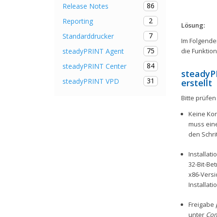
86
Release Notes
2
Reporting
Lösung:
7
Standarddrucker
Im Folgende
75
steadyPRINT Agent
die Funktion
84
steadyPRINT Center
steadyP
31
steadyPRINT VPD
erstellt
Bitte prüfen
Keine Kon
muss eine
den Schri
Installat
32-Bit-Bet
x86-Versio
Installat
Freigabe
unter
Com