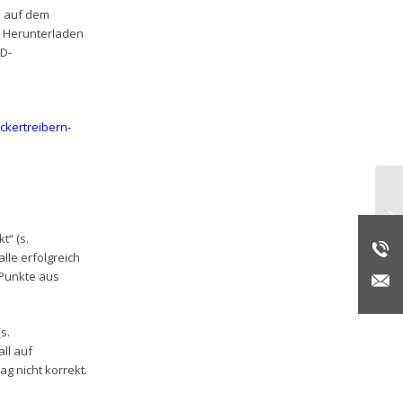
s auf dem
s Herunterladen
D-
ckertreibern-
Re
t“ (s.
lle erfolgreich
 Punkte aus
s.
ll auf
g nicht korrekt.