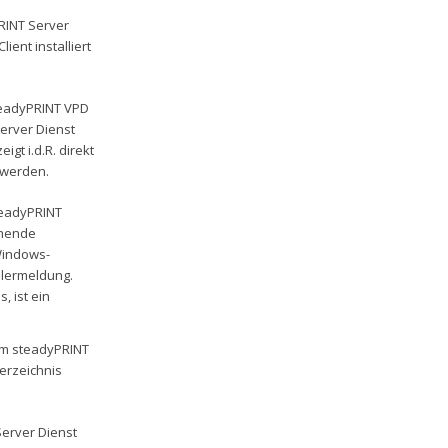
PRINT Server
ent installiert
teadyPRINT VPD
erver Dienst
gt i.d.R. direkt
 werden.
steadyPRINT
chende
 Windows-
ehlermeldung.
 ist ein
im steadyPRINT
erzeichnis
Server Dienst