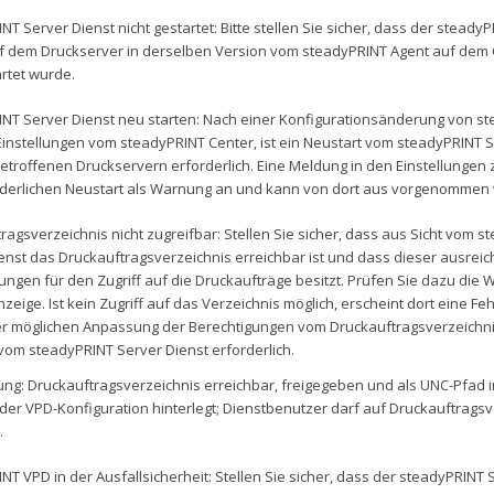
NT Server Dienst nicht gestartet: Bitte stellen Sie sicher, dass der steady
f dem Druckserver in derselben Version vom steadyPRINT Agent auf dem Cli
rtet wurde.
NT Server Dienst neu starten: Nach einer Konfigurationsänderung von s
Einstellungen vom steadyPRINT Center, ist ein Neustart vom steadyPRINT S
etroffenen Druckservern erforderlich. Eine Meldung in den Einstellungen zei
rderlichen Neustart als Warnung an und kann von dort aus vorgenommen
ragsverzeichnis nicht zugreifbar: Stellen Sie sicher, dass aus Sicht vom 
enst das Druckauftragsverzeichnis erreichbar ist und dass dieser ausrei
ungen für den Zugriff auf die Druckaufträge besitzt. Prüfen Sie dazu die
nzeige. Ist kein Zugriff auf das Verzeichnis möglich, erscheint dort eine F
r möglichen Anpassung der Berechtigungen vom Druckauftragsverzeichnis,
vom steadyPRINT Server Dienst erforderlich.
ng: Druckauftragsverzeichnis erreichbar, freigegeben und als UNC-Pfad 
 der VPD-Konfiguration hinterlegt; Dienstbenutzer darf auf Druckauftragsv
.
NT VPD in der Ausfallsicherheit: Stellen Sie sicher, dass der steadyPRINT 