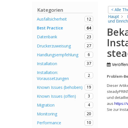
Kategorien
< Alle T
Haupt
12
Ausfallsicherheit
und Einri
64
Best Practice
Bek
23
Datenbank
Inst
27
Druckerzuweisung
ste
6
Handlungsempfehlung
37
Installation
Veröffent
Installation:
2
Problem-Be
Voraussetzungen
Dieser Arti
19
Known Issues (behoben)
steadyPRINT
3
Known Issues (offen)
und detailli
aus
https:/
4
Migration
Sie zur Inst
20
Monitoring
10
Performance