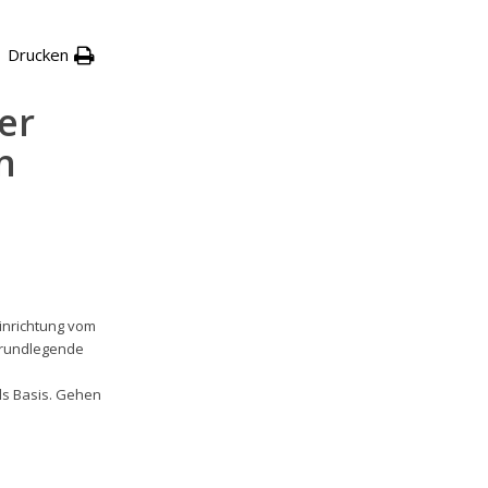
Drucken
er
n
Einrichtung vom
grundlegende
ls Basis. Gehen