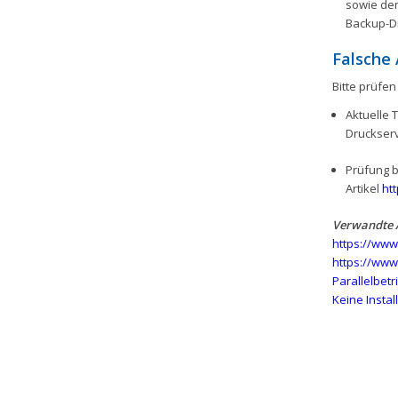
sowie der
Backup-Dr
Falsche
Bitte prüfen
Aktuelle T
Druckserv
Prüfung b
Artikel
ht
Verwandte A
https://www
https://www
Parallelbet
Keine Insta