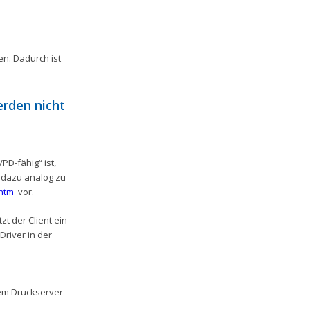
n. Dadurch ist
erden nicht
PD-fähig“ ist,
 dazu analog zu
.htm
vor.
t der Client ein
Driver in der
dem Druckserver