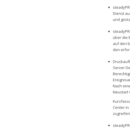
steadyPRI
Dienst au
und gesta
steadyPRI
über die 
auf den b
den erfo
Druckauft
Server Di
Berechtig
Ereignisa
Nach eine
Neustart 
Kurzfassu
Center in
zugreifen
steadyPRI