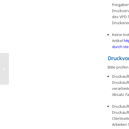
Freigab
Druckserv
des VPD-T
Druckerer
Keine Inst
Artikel
ht
durch-ste
Druckvo
PIN wird beim Schwenk vom Master-
Bitte prüfen
auf Backup-Druckserver ungültig
Druckauft
Druckauft
verarbeit
Absatz
Fa
Druckauft
Druckauft
Clientsei
Arbeiten 