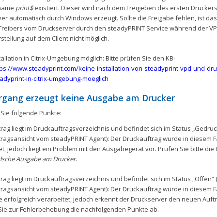
ename
print$
existiert. Dieser wird nach dem Freigeben des ersten Drucker
er automatisch durch Windows erzeugt. Sollte die Freigabe fehlen, ist da
reibers vom Druckserver durch den steadyPRINT Service während der VP
stellung auf dem Client nicht möglich.
allation in Citrix-Umgebung möglich: Bitte prüfen Sie den KB-
tps://www.steadyprint.com/keine-installation-von-steadyprint-vpd-und-dru
adyprint-in-citrix-umgebung-moeglich
rgang erzeugt keine Ausgabe am Drucker
 Sie folgende Punkte:
rag liegt im Druckauftragsverzeichnis und befindet sich im Status „Gedruck
ragsansicht vom steadyPRINT Agent): Der Druckauftrag wurde in diesem Fa
et, jedoch liegt ein Problem mit den Ausgabegerät vor. Prüfen Sie bitte die
lsche Ausgabe am Drucker
.
rag liegt im Druckauftragsverzeichnis und befindet sich im Status „Offen“ (
ragsansicht vom steadyPRINT Agent): Der Druckauftrag wurde in diesem Fa
te erfolgreich verarbeitet, jedoch erkennt der Druckserver den neuen Auftra
Sie zur Fehlerbehebung die nachfolgenden Punkte ab.