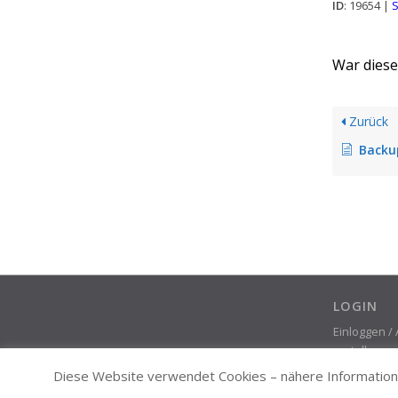
ID
: 19654 |
S
War dieser
Zurück
Backup der D
LOGIN
Einloggen /
erstellen
Diese Website verwendet Cookies – nähere Informatione