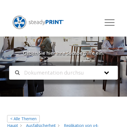
Willkommen in unserer
Knowledgebase
Geben Sie hier Ihre Suchbegriffe ein.
< Alle Themen
Haupt
Ausfallsicherheit
Replikation von v4-