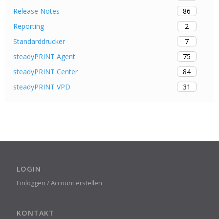
86
Release Notes
2
Reporting
7
Standarddrucker
75
steadyPRINT Agent
84
steadyPRINT Center
31
steadyPRINT VPD
LOGIN
Einloggen / Account erstellen
KONTAKT