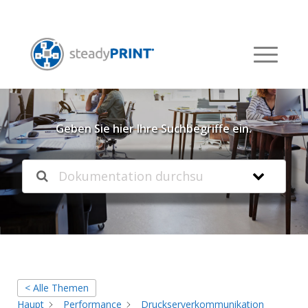
Willkommen in unserer
Knowledgebase
Geben Sie hier Ihre Suchbegriffe ein.
< Alle Themen
Haupt
Performance
Druckserverkommunikation