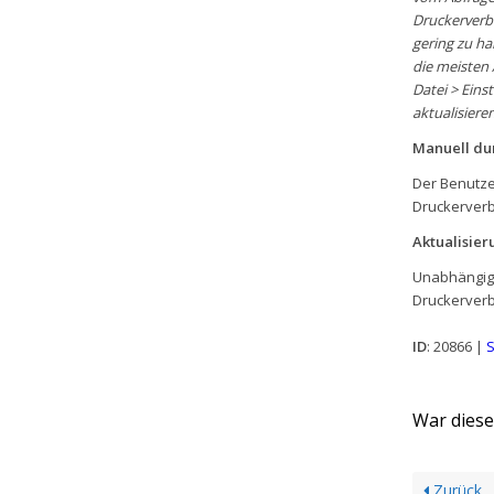
Druckerverb
gering zu ha
die meisten 
Datei > Eins
aktualisieren
Manuell du
Der Benutzer
Druckerverb
Aktualisier
Unabhängig a
Druckerver
ID
: 20866 |
S
War dieser
Zurück