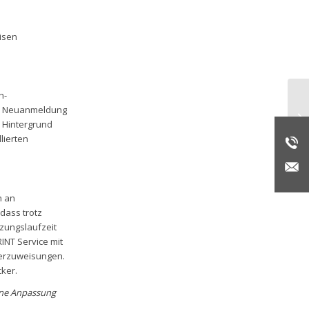
isen
h-
Än
ne Neuanmeldung
5.
m Hintergrund
lierten
n an
dass trotz
zungslaufzeit
INT Service mit
kerzuweisungen.
ker.
eine Anpassung