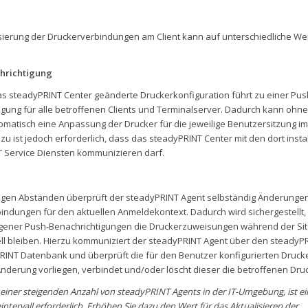
isierung der Druckerverbindungen am Client kann auf unterschiedliche We
hrichtigung
as steadyPRINT Center geänderte Druckerkonfiguration führt zu einer Pus
igung für alle betroffenen Clients und Terminalserver. Dadurch kann oh
tomatisch eine Anpassung der Drucker für die jeweilige Benutzersitzung i
zu ist jedoch erforderlich, dass das steadyPRINT Center mit den dort instal
 Service Diensten kommunizieren darf.
igen Abständen überprüft der steadyPRINT Agent selbständig Änderunge
indungen für den aktuellen Anmeldekontext. Dadurch wird sichergestellt, 
gener Push-Benachrichtigungen die Druckerzuweisungen während der Sit
ll bleiben. Hierzu kommuniziert der steadyPRINT Agent über den steadyPR
RINT Datenbank und überprüft die für den Benutzer konfigurierten Druc
Änderung vorliegen, verbindet und/oder löscht dieser die betroffenen Druc
 einer steigenden Anzahl von steadyPRINT Agents in der IT-Umgebung, ist 
ntervall erforderlich. Erhöhen Sie dazu den Wert für das Aktualisieren der