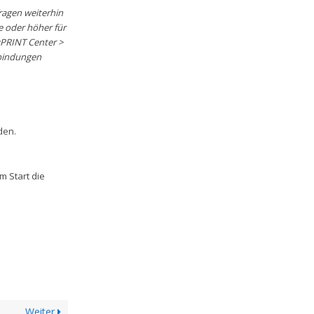
agen weiterhin
e oder höher für
yPRINT Center >
rbindungen
den.
m Start die
Weiter