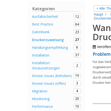
Kategorien
< Alle T
Haupt
12
Ausfallsicherheit
Druckerve
64
Best Practice
Wann
23
Datenbank
Dru
27
Druckerzuweisung
Veröffent
6
Handlungsempfehlung
Problem
37
Installation
Für das Verb
Installation:
2
zugewiesene
Voraussetzungen
Druckerverb
19
Known Issues (behoben)
durch stead
Drucker bere
3
Known Issues (offen)
4
Migration
20
Monitoring
10
Performance