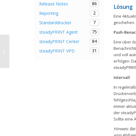
86
Release Notes
Lösung
2
Reporting
Eine Aktual
7
Standarddrucker
geschehen.
75
steadyPRINT Agent
Push-Benac
84
steadyPRINT Center
Eine über d
Fenster zur Auswahl vom
Benachricht
31
steadyPRINT VPD
Standarddrucker
und voll au
erfolgen. Da
steadyPRINT
Intervall
In regelmäß
Druckerverb
fehlgeschla
immer aktue
der steadyP
Sollte eine 
Hinweis: Bei
vom Abfragei