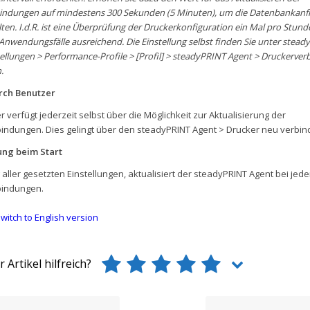
indungen auf mindestens 300 Sekunden (5 Minuten), um die Datenbankanfr
lten. I.d.R. ist eine Überprüfung der Druckerkonfiguration ein Mal pro Stund
Anwendungsfälle ausreichend. Die Einstellung selbst finden Sie unter stead
tellungen > Performance-Profile > [Profil] > steadyPRINT Agent > Druckerve
.
rch Benutzer
 verfügt jederzeit selbst über die Möglichkeit zur Aktualisierung der
indungen. Dies gelingt über den steadyPRINT Agent > Drucker neu verbin
ung beim Start
ller gesetzten Einstellungen, aktualisiert der steadyPRINT Agent bei jede
bindungen.
witch to English version
 Artikel hilfreich?