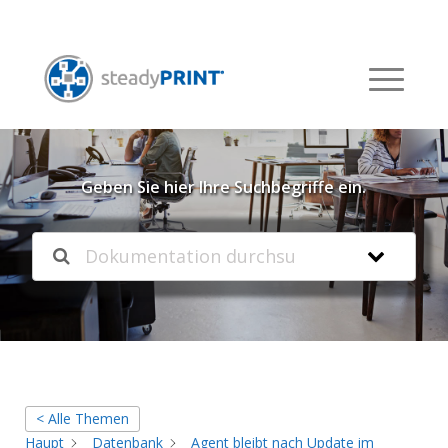
Willkommen in unserer
Knowledgebase
Geben Sie hier Ihre Suchbegriffe ein.
< Alle Themen
Haupt
Datenbank
Agent bleibt nach Update im