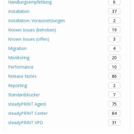
6
Handlungsempfehlung
37
Installation
2
Installation: Voraussetzungen
19
Known Issues (behoben)
3
Known Issues (offen)
4
Migration
20
Monitoring
10
Performance
86
Release Notes
2
Reporting
7
Standarddrucker
75
steadyPRINT Agent
84
steadyPRINT Center
31
steadyPRINT VPD