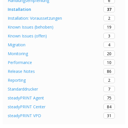
6
Handlungsempfehlung
37
Installation
2
Installation: Voraussetzungen
19
Known Issues (behoben)
3
Known Issues (offen)
4
Migration
20
Monitoring
10
Performance
86
Release Notes
2
Reporting
7
Standarddrucker
75
steadyPRINT Agent
84
steadyPRINT Center
31
steadyPRINT VPD