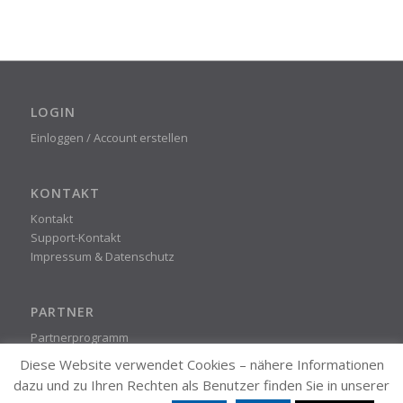
LOGIN
Einloggen / Account erstellen
KONTAKT
Kontakt
Support-Kontakt
Impressum & Datenschutz
PARTNER
Partnerprogramm
Diese Website verwendet Cookies – nähere Informationen
dazu und zu Ihren Rechten als Benutzer finden Sie in unserer
STEADYPRINT