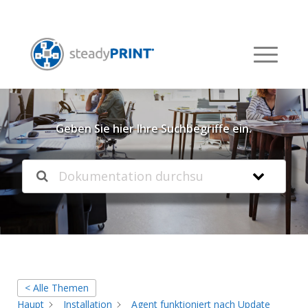
Willkommen in unserer
Knowledgebase
Geben Sie hier Ihre Suchbegriffe ein.
< Alle Themen
Haupt
Installation
Agent funktioniert nach Update