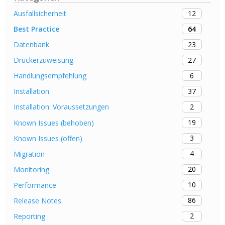
12
Ausfallsicherheit
64
Best Practice
23
Datenbank
27
Druckerzuweisung
6
Handlungsempfehlung
37
Installation
2
Installation: Voraussetzungen
19
Known Issues (behoben)
3
Known Issues (offen)
4
Migration
20
Monitoring
10
Performance
86
Release Notes
2
Reporting