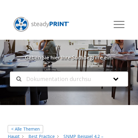
Willkommen in unserer
Knowledgebase
Geben Sie hier Ihre Suchbegriffe ein.
< Alle Themen
Haupt
Best Practice
SNMP Beispiel 4.2 –