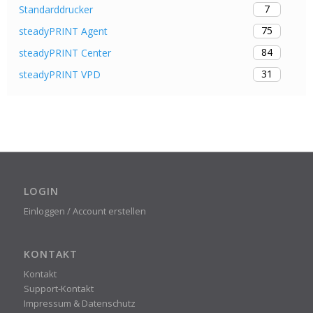
7
Standarddrucker
75
steadyPRINT Agent
84
steadyPRINT Center
31
steadyPRINT VPD
LOGIN
Einloggen / Account erstellen
KONTAKT
Kontakt
Support-Kontakt
Impressum & Datenschutz