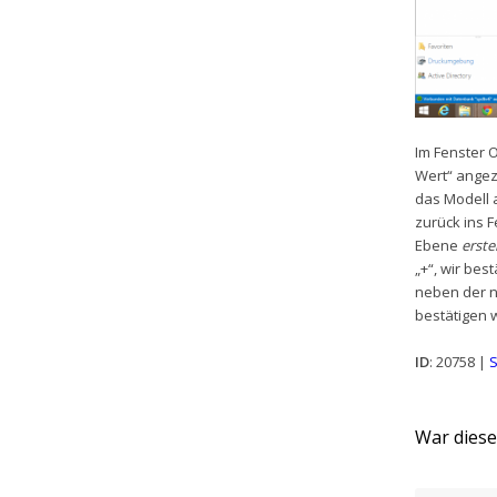
Im Fenster O
Wert“ angeze
das Modell a
zurück ins 
Ebene
erste
„+“, wir bes
neben der n
bestätigen 
ID
: 20758 |
S
War dieser