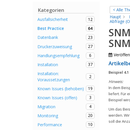
Kategorien
< Alle T
Haupt
12
Ausfallsicherheit
Abfrage (O
64
Best Practice
SNMP
23
Datenbank
SNMP
27
Druckerzuweisung
Veröffent
6
Handlungsempfehlung
Artikelb
37
Installation
Beispiel 4.
Installation:
2
Voraussetzungen
Hinweis:
In dem Beis
19
Known Issues (behoben)
liefert. Fü
3
Known Issues (offen)
Beispiel wi
4
Migration
Um das Beis
20
werden. Wir
Monitoring
soll die An
10
Performance