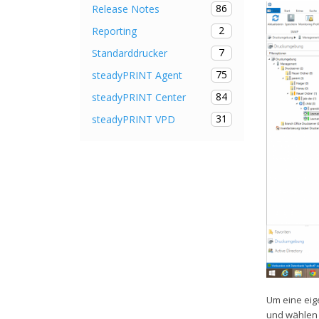
86
Release Notes
2
Reporting
7
Standarddrucker
75
steadyPRINT Agent
84
steadyPRINT Center
31
steadyPRINT VPD
Um eine eig
und wählen 