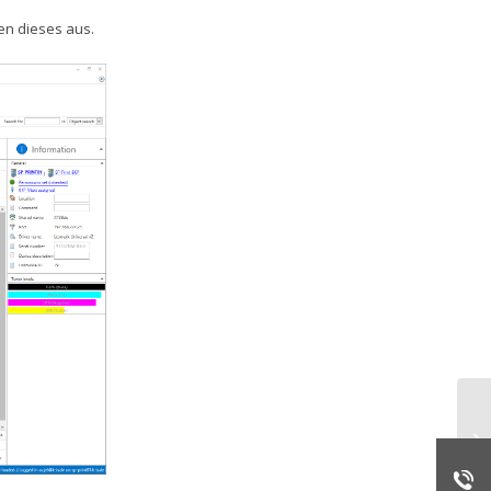
len dieses aus.
SN
Dr