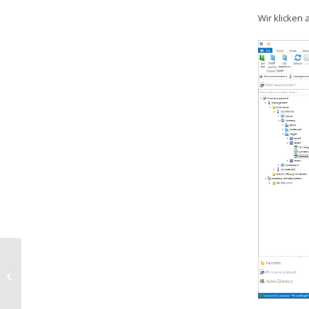
Wir klicken 
SNMP Beispiel 4.2 – Erstellen einer
eigenen SNMP-Abfrage (OID ist nicht
b...