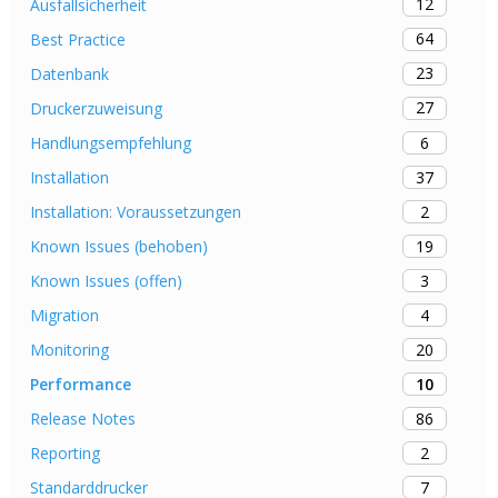
12
Ausfallsicherheit
64
Best Practice
23
Datenbank
27
Druckerzuweisung
6
Handlungsempfehlung
37
Installation
2
Installation: Voraussetzungen
19
Known Issues (behoben)
3
Known Issues (offen)
4
Migration
20
Monitoring
10
Performance
86
Release Notes
2
Reporting
7
Standarddrucker