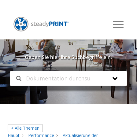
Willkommen in unserer
Knowledgebase
Geben Sie hier Ihre Suchbegriffe ein.
< Alle Themen
Haupt
Performance
Aktualisierung der