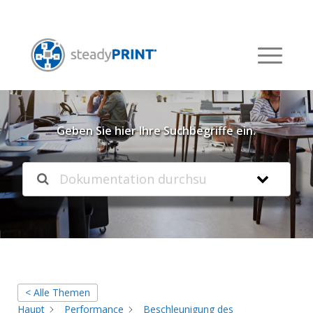
Willkommen in unserer
Knowledgebase
Geben Sie hier Ihre Suchbegriffe ein.
< Alle Themen
Haupt
Performance
Beschleunigung des