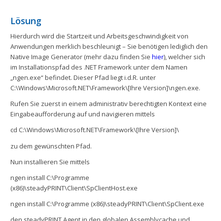
Lösung
Hierdurch wird die Startzeit und Arbeitsgeschwindigkeit von
Anwendungen merklich beschleunigt – Sie benötigen lediglich den
Native Image Generator (mehr dazu finden Sie
hier
), welcher sich
im Installationspfad des .NET Framework unter dem Namen
„ngen.exe“ befindet. Dieser Pfad liegt i.d.R. unter
C:\Windows\Microsoft.NET\Framework\[Ihre Version]\ngen.exe.
Rufen Sie zuerst in einem administrativ berechtigten Kontext eine
Eingabeaufforderung auf und navigieren mittels
cd C:\Windows\Microsoft.NET\Framework\[Ihre Version]\
zu dem gewünschten Pfad.
Nun installieren Sie mittels
ngen install C:\Programme
(x86)\steadyPRINT\Client\SpClientHost.exe
ngen install C:\Programme (x86)\steadyPRINT\Client\SpClient.exe
den steadyPRINT Agent in den globalen Assemblycache und