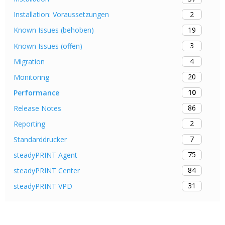
2
Installation: Voraussetzungen
19
Known Issues (behoben)
3
Known Issues (offen)
4
Migration
20
Monitoring
10
Performance
86
Release Notes
2
Reporting
7
Standarddrucker
75
steadyPRINT Agent
84
steadyPRINT Center
31
steadyPRINT VPD