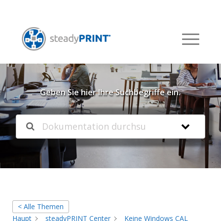
Willkommen in unserer
Knowledgebase
Geben Sie hier Ihre Suchbegriffe ein.
< Alle Themen
Haupt
steadyPRINT Center
Keine Windows CAL