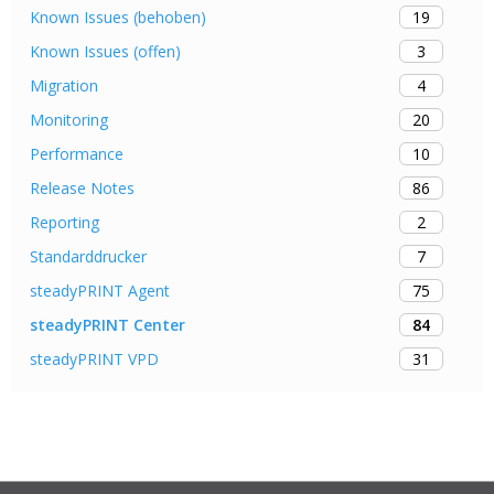
19
Known Issues (behoben)
3
Known Issues (offen)
4
Migration
20
Monitoring
10
Performance
86
Release Notes
2
Reporting
7
Standarddrucker
75
steadyPRINT Agent
84
steadyPRINT Center
31
steadyPRINT VPD