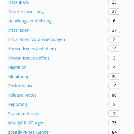
23
Datenbank
27
Druckerzuweisung
6
Handlungsempfehlung
37
Installation
2
Installation: Voraussetzungen
19
Known Issues (behoben)
3
Known Issues (offen)
4
Migration
20
Monitoring
10
Performance
86
Release Notes
2
Reporting
7
Standarddrucker
75
steadyPRINT Agent
84
steadyPRINT Center