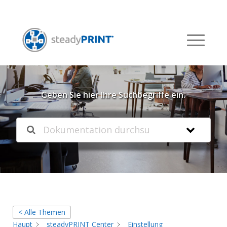
Willkommen in unserer
Knowledgebase
Geben Sie hier Ihre Suchbegriffe ein.
< Alle Themen
Haupt
steadyPRINT Center
Einstellung