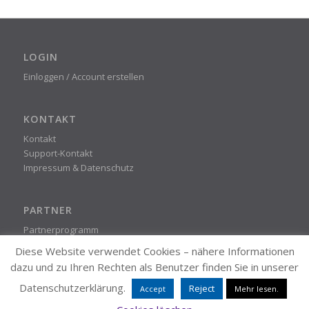
LOGIN
Einloggen / Account erstellen
KONTAKT
Kontakt
Support-Kontakt
Impressum & Datenschutz
PARTNER
Partnerprogramm
Diese Website verwendet Cookies – nähere Informationen
dazu und zu Ihren Rechten als Benutzer finden Sie in unserer
STEADYPRINT
Datenschutzerklärung.
Reject
Accept
Mehr lesen.
© K-iS Systemhaus Unternehmensgruppe