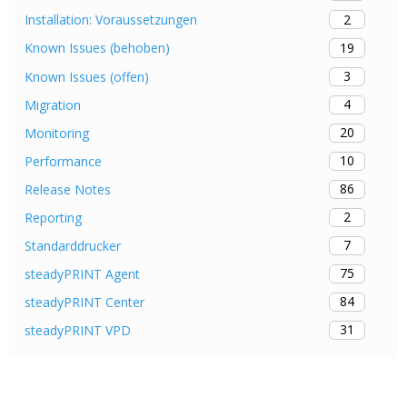
2
Installation: Voraussetzungen
19
Known Issues (behoben)
3
Known Issues (offen)
4
Migration
20
Monitoring
10
Performance
86
Release Notes
2
Reporting
7
Standarddrucker
75
steadyPRINT Agent
84
steadyPRINT Center
31
steadyPRINT VPD