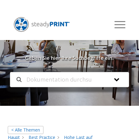
Willkommen in unserer
Knowledgebase
Geben Sie hier Ihre Suchbegriffe ein.
< Alle Themen
Haupt
Best Practice
Hohe Last auf