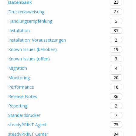
23
Datenbank
27
Druckerzuweisung
6
Handlungsempfehlung
37
Installation
2
Installation: Voraussetzungen
19
Known Issues (behoben)
3
Known Issues (offen)
4
Migration
20
Monitoring
10
Performance
86
Release Notes
2
Reporting
7
Standarddrucker
75
steadyPRINT Agent
84
steadyPRINT Center