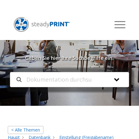
Willkommen in unserer
Knowledgebase
Geben Sie hier Ihre Suchbegriffe ein.
< Alle Themen
Haupt
Datenbank
Einstellung (Freigabename)