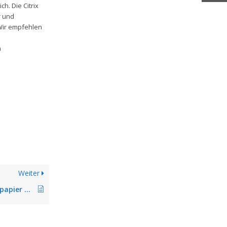
ch. Die Citrix
r und
 Wir empfehlen
n
Weiter
PDF-Erstellung Briefpapier überdeckt Dokument