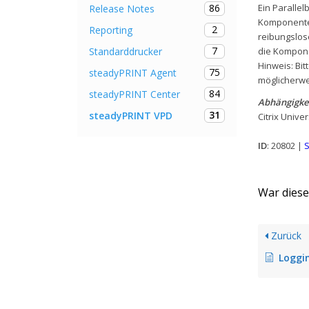
86
Ein Parallel
Release Notes
Komponenten
2
Reporting
reibungslos
7
Standarddrucker
die Kompone
Hinweis: Bit
75
steadyPRINT Agent
möglicherwe
84
steadyPRINT Center
Abhängigke
31
steadyPRINT VPD
Citrix Univer
ID
: 20802 |
S
War dieser
Zurück
Loggin