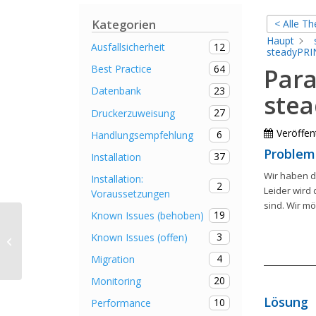
Kategorien
< Alle T
Haupt
12
Ausfallsicherheit
steadyPRI
64
Best Practice
Para
23
Datenbank
ste
27
Druckerzuweisung
Veröffent
6
Handlungsempfehlung
Problem
37
Installation
Wir haben d
Installation:
2
Leider wird 
Voraussetzungen
sind. Wir m
19
Known Issues (behoben)
SNMP Beispiel 1.1 – Automatisches
3
Known Issues (offen)
Senden einer E-Mail bei niedrigem
Toner...
4
Migration
20
Monitoring
Lösung
10
Performance