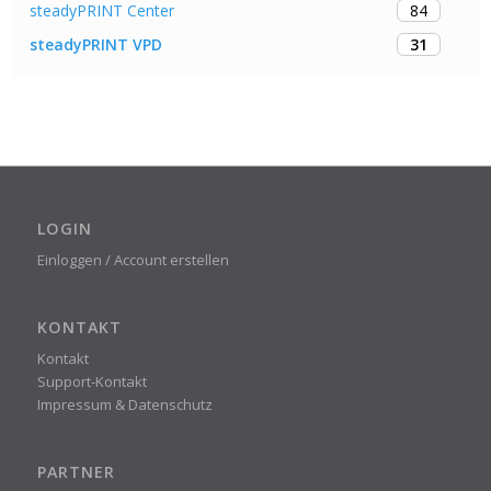
84
steadyPRINT Center
31
steadyPRINT VPD
LOGIN
Einloggen / Account erstellen
KONTAKT
Kontakt
Support-Kontakt
Impressum & Datenschutz
PARTNER