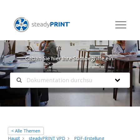
Willkommen in unserer
Knowledgebase
Geben Sie hier Ihre Suchbegriffe ein.
< Alle Themen
Haupt
steadyPRINT VPD
PDF-Erstellung