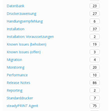
23
Datenbank
27
Druckerzuweisung
6
Handlungsempfehlung
37
Installation
2
Installation: Voraussetzungen
19
Known Issues (behoben)
3
Known Issues (offen)
4
Migration
20
Monitoring
10
Performance
86
Release Notes
2
Reporting
7
Standarddrucker
75
steadyPRINT Agent