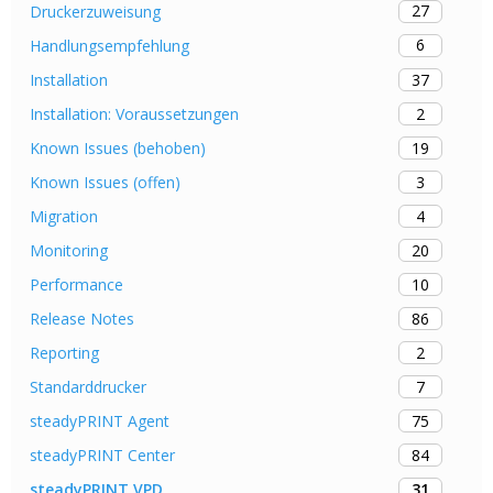
27
Druckerzuweisung
6
Handlungsempfehlung
37
Installation
2
Installation: Voraussetzungen
19
Known Issues (behoben)
3
Known Issues (offen)
4
Migration
20
Monitoring
10
Performance
86
Release Notes
2
Reporting
7
Standarddrucker
75
steadyPRINT Agent
84
steadyPRINT Center
31
steadyPRINT VPD