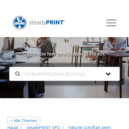
Willkommen in unserer
Knowledgebase
Geben Sie hier Ihre Suchbegriffe ein.
< Alle Themen
Haupt
steadyPRINT VPD
Falsche Schriftart beim