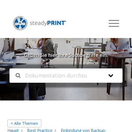
Willkommen in unserer
Knowledgebase
Geben Sie hier Ihre Suchbegriffe ein.
< Alle Themen
Haupt
Best Practice
Einbindung von Backup-