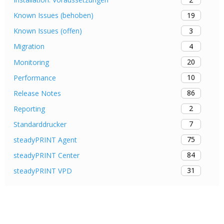
19
Known Issues (behoben)
3
Known Issues (offen)
4
Migration
20
Monitoring
10
Performance
86
Release Notes
2
Reporting
7
Standarddrucker
75
steadyPRINT Agent
84
steadyPRINT Center
31
steadyPRINT VPD