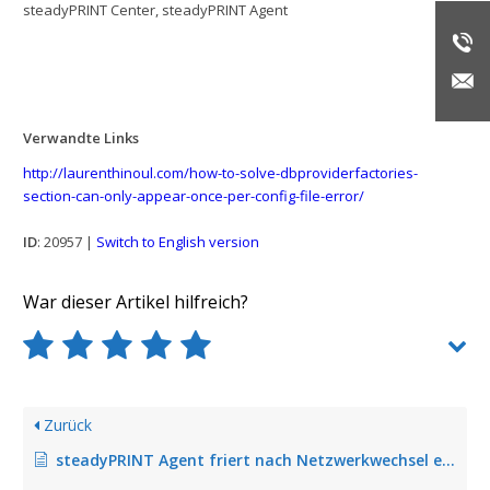
steadyPRINT Center, steadyPRINT Agent
Verwandte Links
http://laurenthinoul.com/how-to-solve-dbproviderfactories-
section-can-only-appear-once-per-config-file-error/
ID
: 20957 |
Switch to English version
War dieser Artikel hilfreich?
Zurück
steadyPRINT Agent friert nach Netzwerkwechsel ein (behoben in Version 6.5.4)