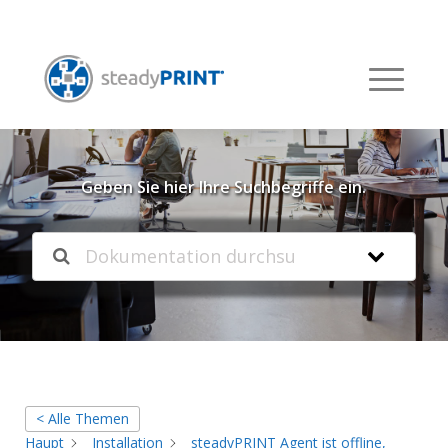
Willkommen in unserer
Knowledgebase
Geben Sie hier Ihre Suchbegriffe ein.
< Alle Themen
Haupt
Installation
steadyPRINT Agent ist offline,