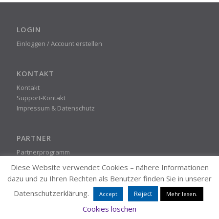
LOGIN
Einloggen / Account erstellen
KONTAKT
Kontakt
Support-Kontakt
Impressum & Datenschutz
PARTNER
Partnerprogramm
Diese Website verwendet Cookies – nähere Informationen
dazu und zu Ihren Rechten als Benutzer finden Sie in unserer
STEADYPRINT
Datenschutzerklärung.
Reject
Accept
Mehr lesen.
© K-iS Systemhaus Unternehmensgruppe
Cookies löschen