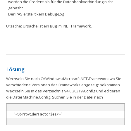
werden die Credentials für die Datenbankverbindung nicht
gehasht.
Der PAS erstellt kein Debug-Log
Ursache: Ursache ist ein Bug im .NET Framework.
Lösung
Wechseln Sie nach C:\Windows\Microsoft.NET\Framework wo Sie
verschiedene Versionen des Frameworks angezeigt bekommen.
Wechseln Sie in das Verzeichnis v4.0.30319\Config und editieren
die Datei Machine.Config. Suchen Sie in der Datei nach
“<DbProviderFactories/>”