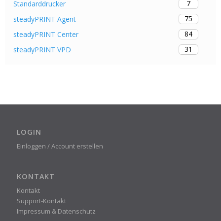
7
Standarddrucker
75
steadyPRINT Agent
84
steadyPRINT Center
31
steadyPRINT VPD
LOGIN
Einloggen / Account erstellen
KONTAKT
Kontakt
Support-Kontakt
Impressum & Datenschutz