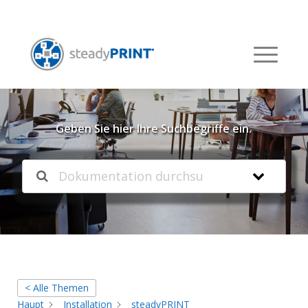
Willkommen in unserer
Knowledgebase
Geben Sie hier Ihre Suchbegriffe ein.
< Alle Themen
Haupt
Installation
steadyPRINT