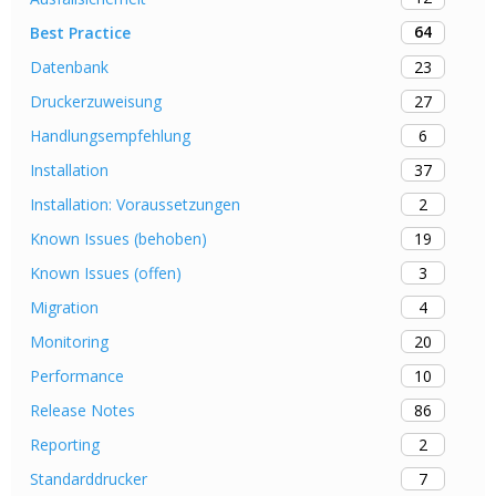
64
Best Practice
23
Datenbank
27
Druckerzuweisung
6
Handlungsempfehlung
37
Installation
2
Installation: Voraussetzungen
19
Known Issues (behoben)
3
Known Issues (offen)
4
Migration
20
Monitoring
10
Performance
86
Release Notes
2
Reporting
7
Standarddrucker