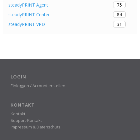
75
steadyPRINT Agent
84
steadyPRINT Center
31
steadyPRINT VPD
LOGIN
Einloggen / Account erstellen
KONTAKT
Kontakt
Support-Kontakt
Impressum & Datenschutz