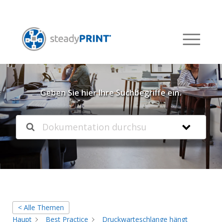
Willkommen in unserer
Knowledgebase
Geben Sie hier Ihre Suchbegriffe ein.
< Alle Themen
Haupt
Best Practice
Druckwarteschlange hängt