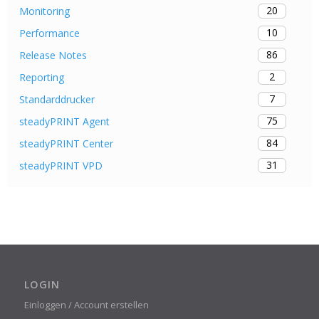
20
Monitoring
10
Performance
86
Release Notes
2
Reporting
7
Standarddrucker
75
steadyPRINT Agent
84
steadyPRINT Center
31
steadyPRINT VPD
LOGIN
Einloggen / Account erstellen