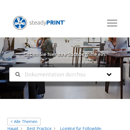
Willkommen in unserer
Knowledgebase
Geben Sie hier Ihre Suchbegriffe ein.
< Alle Themen
Haupt
Best Practice
Logging für FollowMe-