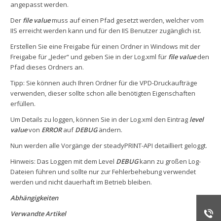
angepasst werden.
Der
file value
muss auf einen Pfad gesetzt werden, welcher vom
IIS erreicht werden kann und für den IIS Benutzer zugänglich ist.
Erstellen Sie eine Freigabe für einen Ordner in Windows mit der
Freigabe für „Jeder“ und geben Sie in der Log.xml für
file value
den
Pfad dieses Ordners an.
Tipp: Sie können auch Ihren Ordner für die VPD-Druckaufträge
verwenden, dieser sollte schon alle benötigten Eigenschaften
erfüllen.
Um Details zu loggen, können Sie in der Log.xml den Eintrag
level
value
von
ERROR
auf
DEBUG
ändern.
Nun werden alle Vorgänge der steadyPRINT-API detailliert geloggt.
Hinweis: Das Loggen mit dem Level
DEBUG
kann zu großen Log-
Dateien führen und sollte nur zur Fehlerbehebung verwendet
werden und nicht dauerhaft im Betrieb bleiben.
Abhängigkeiten
Verwandte Artikel