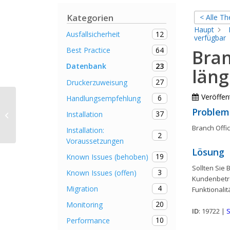
Kategorien
< Alle T
Haupt
12
Ausfallsicherheit
verfügbar
64
Best Practice
Bran
23
Datenbank
läng
27
Druckerzuweisung
Veröffent
6
Handlungsempfehlung
Erstellen von Druckerverbindungen
Problem
37
Installation
auf Basis vom FQDN
Branch Offic
Installation:
2
Voraussetzungen
Lösung
19
Known Issues (behoben)
Sollten Sie 
3
Known Issues (offen)
Kundenbetre
4
Migration
Funktionalit
20
Monitoring
ID
: 19722 |
S
10
Performance