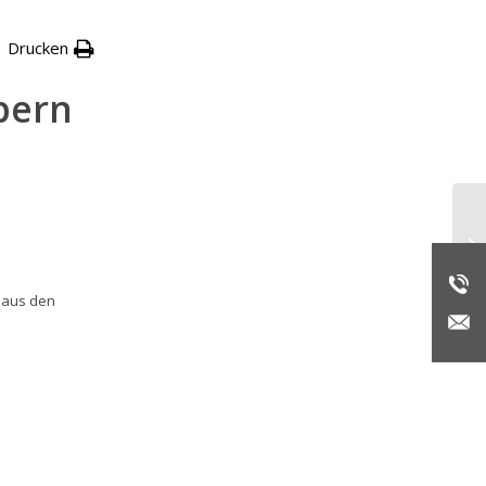
Drucken
bern
Au
 aus den