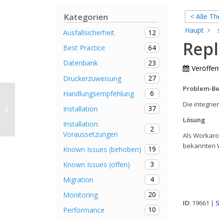
Kategorien
< Alle T
Haupt
12
Ausfallsicherheit
Repl
64
Best Practice
23
Datenbank
Veröffent
27
Druckerzuweisung
Problem-Be
6
Handlungsempfehlung
Bekannte Probleme während der
Die integrie
37
Installation
Installation und Einrichtung von
steadyPRINT...
Lösung
Installation:
2
Voraussetzungen
Als Workaro
bekannten W
19
Known Issues (behoben)
3
Known Issues (offen)
4
Migration
20
Monitoring
ID
: 19661 |
S
10
Performance